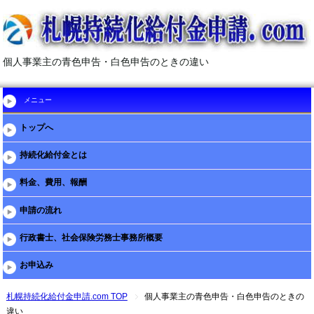
個人事業主の青色申告・白色申告のときの違い
メニュー
トップへ
持続化給付金とは
料金、費用、報酬
申請の流れ
行政書士、社会保険労務士事務所概要
お申込み
札幌持続化給付金申請.com TOP
個人事業主の青色申告・白色申告のときの
違い