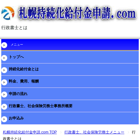
行政書士とは
メニュー
トップへ
持続化給付金とは
料金、費用、報酬
申請の流れ
行政書士、社会保険労務士事務所概要
お申込み
札幌持続化給付金申請.com TOP
行政書士、社会保険労務士メニュー
行
政書士とは