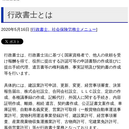
行政書士とは
2020年5月16日
[
行政書士、社会保険労務士メニュー
]
行政書士は、行政書士法に基づく国家資格者で、他人の依頼を受
け報酬を得て、役所に提出する許認可等の申請書類の作成並びに
提出手続代理、遺言書等の権利義務、事実証明及び契約書の作成
等を行います。
具体的には、建設業許可申請、更新、変更、経営事項審査、決算
報告届出、株式会社設立、合同会社設立、ＬＬＣ設立、定款の作
成、各種議事録の作成、記帳代行、外国人に関する手続き、内容
証明作成、離婚、相続 遺言、契約書作成、公正証書文案作成、車
庫証明、自動車名義変更、営業許可取得（一般貨物自動車運送事
業許可、貨物利用運送事業登録許可、建設業許可、経営事項審
査、産業廃棄物収集運搬業許可、古物商許可、宅建業免許許可、
風俗営業許可）等が行政書士業務となっております。